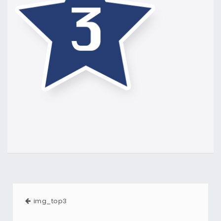
img_top3