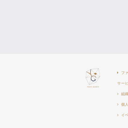
フ
サー
組
個
イ