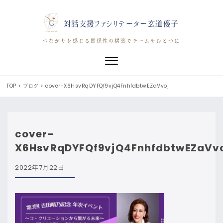
対話支援ファシリテーター玄道優子
つながりを感じる関係性の構築でチームをひとつに
Toggle navigation
TOP
>
ブログ
>
cover-X6HsvRqDYFQf9vjQ4FnhfdbtwEZaVvoj
cover-
X6HsvRqDYFQf9vjQ4FnhfdbtwEZaVv
2022年7月22日