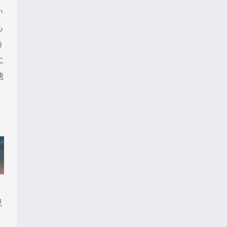
い
も
う
に
聴
視