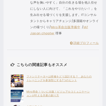
な声を掬いやすく」自分の生きる場を他人任せ
にしない人に向けて、「これをやりたい！」を
生み出せる場づくりを支援します。ITコンサル
タントからキャリアチェンジ/多国籍やオンライ
ンの場づくり/
Miro革命出版準備中
/
IAF
Japan chapter
理事
詳細プロフィール
こちらの関連記事もオススメ
ファシリテーターは研修をどう設計する？ あなたの
トレーニングを参加型にする7つのヒント
Miro革命！ついに出版！ビジュアルコミュニケーシ
ョンが叶える共著の創り方