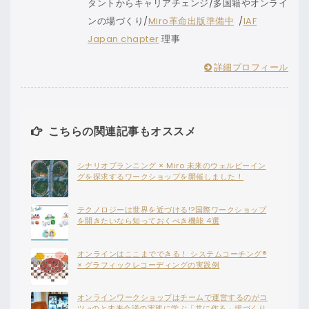
タントからキャリアチェンジ/多国籍やオンライ
ンの場づくり/
Miro革命出版準備中
/
IAF
Japan chapter
理事
詳細プロフィール
こちらの関連記事もオススメ
シナリオプランニング × Miro 未来のウェルビーイン
グを探求するワークショップを開催しました！
テクノロジーは世界を近づける!?国際ワークショップ
を開きたいなら知っておくべき機能 4選
オンラインはここまでできる！ システムコーチング®
× グラフィックレコーディングの実践例
オンラインワークショップはチームで運営するのがコ
ツ ~のと未来会議の実践に学ぶ「共に作る」場づくり