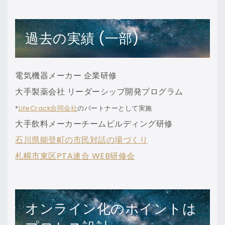
過去の実績 (一部)
電気機器メーカー 企業研修
大手製薬会社 リーダーシップ開発プログラム
*
LifeCrack合同会社
のパートナーとして実施
大手飲料メーカーチームビルディング研修
石川県能登町の市民対話の場づくり
札幌市東区PTA連合 WEB研修会
オンライン化のポイントは