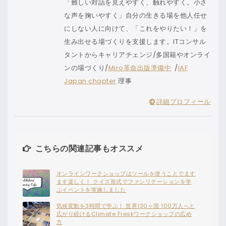
「難しい対話を見えやすく、触れやすく。小さ
な声を掬いやすく」自分の生きる場を他人任せ
にしない人に向けて、「これをやりたい！」を
生み出せる場づくりを支援します。ITコンサル
タントからキャリアチェンジ/多国籍やオンライ
ンの場づくり/
Miro革命出版準備中
/
IAF
Japan chapter
理事
詳細プロフィール
こちらの関連記事もオススメ
オンラインワークショップはツールを使うことでます
ます楽しく！ クイズ形式でファシリテーションを学
ぶイベントを実施しました
気候変動を3時間で学ぶ！ 世界130ヶ国 100万人へと
広がり続けるClimate Freskワークショップの広め
方